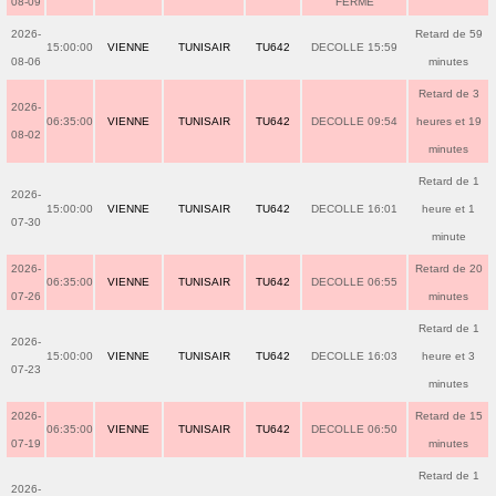
08-09
FERME
2026-
Retard de 59
15:00:00
VIENNE
TUNISAIR
TU642
DECOLLE 15:59
08-06
minutes
Retard de 3
2026-
06:35:00
VIENNE
TUNISAIR
TU642
DECOLLE 09:54
heures et 19
08-02
minutes
Retard de 1
2026-
15:00:00
VIENNE
TUNISAIR
TU642
DECOLLE 16:01
heure et 1
07-30
minute
2026-
Retard de 20
06:35:00
VIENNE
TUNISAIR
TU642
DECOLLE 06:55
07-26
minutes
Retard de 1
2026-
15:00:00
VIENNE
TUNISAIR
TU642
DECOLLE 16:03
heure et 3
07-23
minutes
2026-
Retard de 15
06:35:00
VIENNE
TUNISAIR
TU642
DECOLLE 06:50
07-19
minutes
Retard de 1
2026-