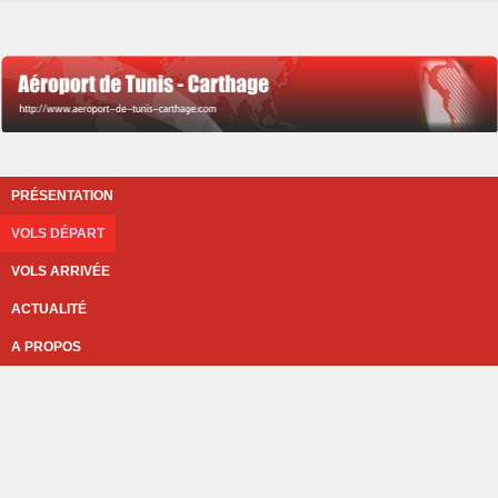
PRÉSENTATION
VOLS DÉPART
VOLS ARRIVÉE
ACTUALITÉ
A PROPOS