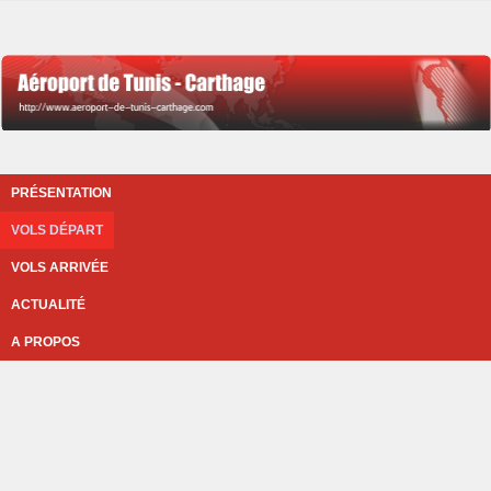
PRÉSENTATION
VOLS DÉPART
VOLS ARRIVÉE
ACTUALITÉ
A PROPOS