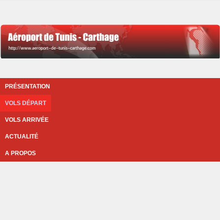
PRÉSENTATION
VOLS DÉPART
VOLS ARRIVÉE
ACTUALITÉ
A PROPOS