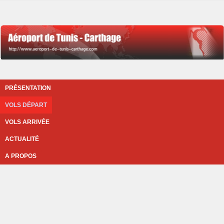
PRÉSENTATION
VOLS DÉPART
VOLS ARRIVÉE
ACTUALITÉ
A PROPOS