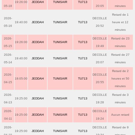
19:26:00
JEDDAH
TUNISAIR
TU713
05-18
20:05
minutes
Retard de 1
2026-
DECOLLE
19:40:00
JEDDAH
TUNISAIR
TU713
heure et 12
05-16
20:52
minutes
2026-
DECOLLE
Retard de 23
19:26:00
JEDDAH
TUNISAIR
TU713
05-15
19:49
minutes
2026-
DECOLLE
Retard de 27
19:40:00
JEDDAH
TUNISAIR
TU713
05-14
20:07
minutes
Retard de 2
2026-
DECOLLE
18:05:00
JEDDAH
TUNISAIR
TU713
heures et 50
04-15
20:55
minutes
2026-
DECOLLE
Retard de 3
19:25:00
JEDDAH
TUNISAIR
TU713
04-13
19:28
minutes
2026-
DECOLLE
19:25:00
JEDDAH
TUNISAIR
TU713
Aucun retard
04-11
19:24
2026-
DECOLLE
Retard de 9
19:25:00
JEDDAH
TUNISAIR
TU713
04-10
19:34
minutes