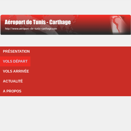
PRÉSENTATION
VOLS DÉPART
VOLS ARRIVÉE
ACTUALITÉ
A PROPOS