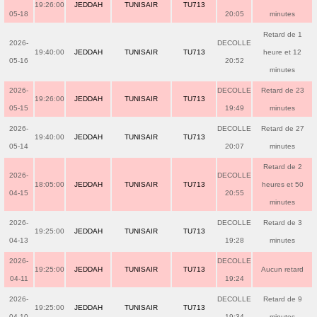
19:26:00
JEDDAH
TUNISAIR
TU713
05-18
20:05
minutes
Retard de 1
2026-
DECOLLE
19:40:00
JEDDAH
TUNISAIR
TU713
heure et 12
05-16
20:52
minutes
2026-
DECOLLE
Retard de 23
19:26:00
JEDDAH
TUNISAIR
TU713
05-15
19:49
minutes
2026-
DECOLLE
Retard de 27
19:40:00
JEDDAH
TUNISAIR
TU713
05-14
20:07
minutes
Retard de 2
2026-
DECOLLE
18:05:00
JEDDAH
TUNISAIR
TU713
heures et 50
04-15
20:55
minutes
2026-
DECOLLE
Retard de 3
19:25:00
JEDDAH
TUNISAIR
TU713
04-13
19:28
minutes
2026-
DECOLLE
19:25:00
JEDDAH
TUNISAIR
TU713
Aucun retard
04-11
19:24
2026-
DECOLLE
Retard de 9
19:25:00
JEDDAH
TUNISAIR
TU713
04-10
19:34
minutes