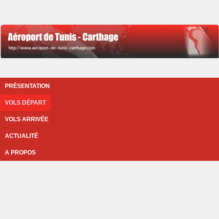
PRÉSENTATION
VOLS DÉPART
VOLS ARRIVÉE
ACTUALITÉ
A PROPOS