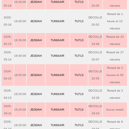
19:26:00
JEDDAH
TUNISAIR
TU713
05-18
20:05
minutes
Retard de 1
2026-
DECOLLE
19:40:00
JEDDAH
TUNISAIR
TU713
heure et 12
05-16
20:52
minutes
2026-
DECOLLE
Retard de 23
19:26:00
JEDDAH
TUNISAIR
TU713
05-15
19:49
minutes
2026-
DECOLLE
Retard de 27
19:40:00
JEDDAH
TUNISAIR
TU713
05-14
20:07
minutes
Retard de 2
2026-
DECOLLE
18:05:00
JEDDAH
TUNISAIR
TU713
heures et 50
04-15
20:55
minutes
2026-
DECOLLE
Retard de 3
19:25:00
JEDDAH
TUNISAIR
TU713
04-13
19:28
minutes
2026-
DECOLLE
19:25:00
JEDDAH
TUNISAIR
TU713
Aucun retard
04-11
19:24
2026-
DECOLLE
Retard de 9
19:25:00
JEDDAH
TUNISAIR
TU713
04-10
19:34
minutes