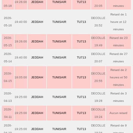
19:26:00
JEDDAH
TUNISAIR
TU713
05-18
20:05
minutes
Retard de 1
2026-
DECOLLE
19:40:00
JEDDAH
TUNISAIR
TU713
heure et 12
05-16
20:52
minutes
2026-
DECOLLE
Retard de 23
19:26:00
JEDDAH
TUNISAIR
TU713
05-15
19:49
minutes
2026-
DECOLLE
Retard de 27
19:40:00
JEDDAH
TUNISAIR
TU713
05-14
20:07
minutes
Retard de 2
2026-
DECOLLE
18:05:00
JEDDAH
TUNISAIR
TU713
heures et 50
04-15
20:55
minutes
2026-
DECOLLE
Retard de 3
19:25:00
JEDDAH
TUNISAIR
TU713
04-13
19:28
minutes
2026-
DECOLLE
19:25:00
JEDDAH
TUNISAIR
TU713
Aucun retard
04-11
19:24
2026-
DECOLLE
Retard de 9
19:25:00
JEDDAH
TUNISAIR
TU713
04-10
19:34
minutes