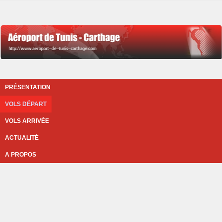
PRÉSENTATION
VOLS DÉPART
VOLS ARRIVÉE
ACTUALITÉ
A PROPOS