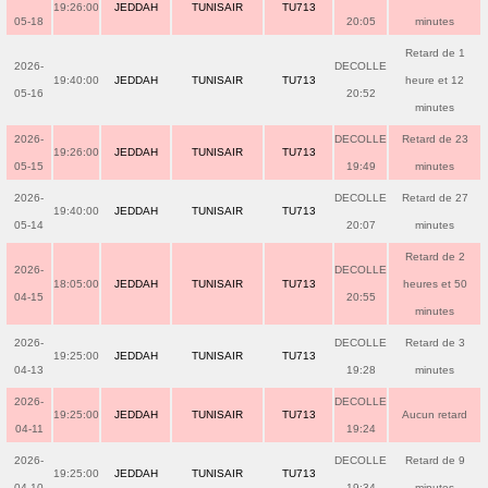
19:26:00
JEDDAH
TUNISAIR
TU713
05-18
20:05
minutes
Retard de 1
2026-
DECOLLE
19:40:00
JEDDAH
TUNISAIR
TU713
heure et 12
05-16
20:52
minutes
2026-
DECOLLE
Retard de 23
19:26:00
JEDDAH
TUNISAIR
TU713
05-15
19:49
minutes
2026-
DECOLLE
Retard de 27
19:40:00
JEDDAH
TUNISAIR
TU713
05-14
20:07
minutes
Retard de 2
2026-
DECOLLE
18:05:00
JEDDAH
TUNISAIR
TU713
heures et 50
04-15
20:55
minutes
2026-
DECOLLE
Retard de 3
19:25:00
JEDDAH
TUNISAIR
TU713
04-13
19:28
minutes
2026-
DECOLLE
19:25:00
JEDDAH
TUNISAIR
TU713
Aucun retard
04-11
19:24
2026-
DECOLLE
Retard de 9
19:25:00
JEDDAH
TUNISAIR
TU713
04-10
19:34
minutes