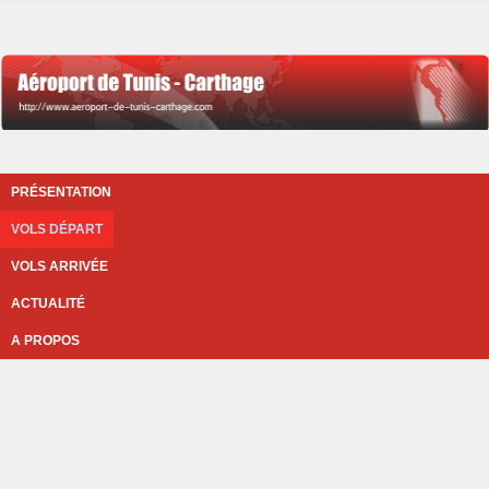
PRÉSENTATION
VOLS DÉPART
VOLS ARRIVÉE
ACTUALITÉ
A PROPOS