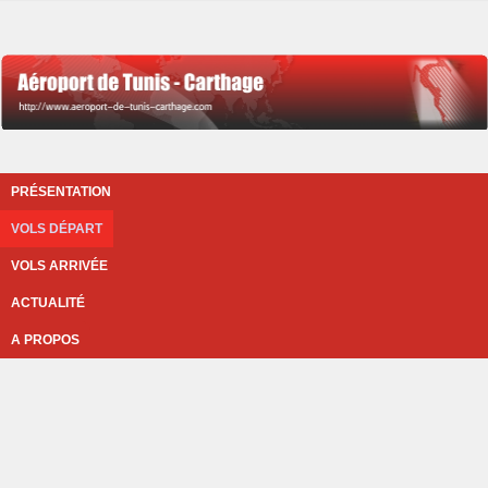
PRÉSENTATION
VOLS DÉPART
VOLS ARRIVÉE
ACTUALITÉ
A PROPOS