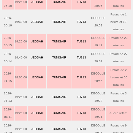
19:26:00
JEDDAH
TUNISAIR
TU713
05-18
20:05
minutes
Retard de 1
2026-
DECOLLE
19:40:00
JEDDAH
TUNISAIR
TU713
heure et 12
05-16
20:52
minutes
2026-
DECOLLE
Retard de 23
19:26:00
JEDDAH
TUNISAIR
TU713
05-15
19:49
minutes
2026-
DECOLLE
Retard de 27
19:40:00
JEDDAH
TUNISAIR
TU713
05-14
20:07
minutes
Retard de 2
2026-
DECOLLE
18:05:00
JEDDAH
TUNISAIR
TU713
heures et 50
04-15
20:55
minutes
2026-
DECOLLE
Retard de 3
19:25:00
JEDDAH
TUNISAIR
TU713
04-13
19:28
minutes
2026-
DECOLLE
19:25:00
JEDDAH
TUNISAIR
TU713
Aucun retard
04-11
19:24
2026-
DECOLLE
Retard de 9
19:25:00
JEDDAH
TUNISAIR
TU713
04-10
19:34
minutes