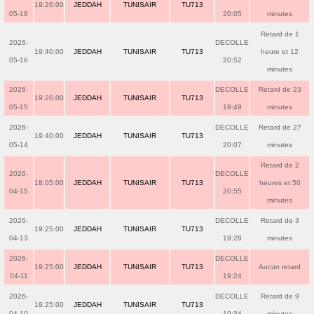
19:26:00
JEDDAH
TUNISAIR
TU713
05-18
20:05
minutes
Retard de 1
2026-
DECOLLE
19:40:00
JEDDAH
TUNISAIR
TU713
heure et 12
05-16
20:52
minutes
2026-
DECOLLE
Retard de 23
19:26:00
JEDDAH
TUNISAIR
TU713
05-15
19:49
minutes
2026-
DECOLLE
Retard de 27
19:40:00
JEDDAH
TUNISAIR
TU713
05-14
20:07
minutes
Retard de 2
2026-
DECOLLE
18:05:00
JEDDAH
TUNISAIR
TU713
heures et 50
04-15
20:55
minutes
2026-
DECOLLE
Retard de 3
19:25:00
JEDDAH
TUNISAIR
TU713
04-13
19:28
minutes
2026-
DECOLLE
19:25:00
JEDDAH
TUNISAIR
TU713
Aucun retard
04-11
19:24
2026-
DECOLLE
Retard de 9
19:25:00
JEDDAH
TUNISAIR
TU713
04-10
19:34
minutes