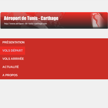
PRÉSENTATION
VOLS DÉPART
VOLS ARRIVÉE
ACTUALITÉ
A PROPOS