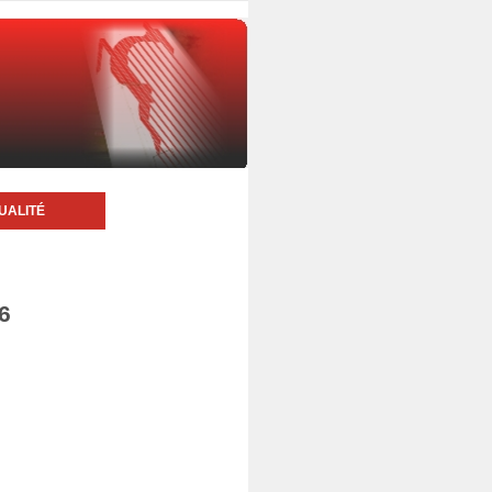
UALITÉ
6