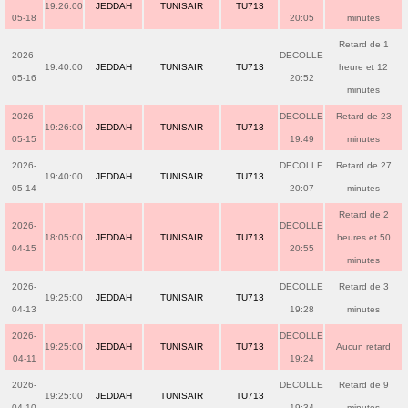
19:26:00
JEDDAH
TUNISAIR
TU713
05-18
20:05
minutes
Retard de 1
2026-
DECOLLE
19:40:00
JEDDAH
TUNISAIR
TU713
heure et 12
05-16
20:52
minutes
2026-
DECOLLE
Retard de 23
19:26:00
JEDDAH
TUNISAIR
TU713
05-15
19:49
minutes
2026-
DECOLLE
Retard de 27
19:40:00
JEDDAH
TUNISAIR
TU713
05-14
20:07
minutes
Retard de 2
2026-
DECOLLE
18:05:00
JEDDAH
TUNISAIR
TU713
heures et 50
04-15
20:55
minutes
2026-
DECOLLE
Retard de 3
19:25:00
JEDDAH
TUNISAIR
TU713
04-13
19:28
minutes
2026-
DECOLLE
19:25:00
JEDDAH
TUNISAIR
TU713
Aucun retard
04-11
19:24
2026-
DECOLLE
Retard de 9
19:25:00
JEDDAH
TUNISAIR
TU713
04-10
19:34
minutes