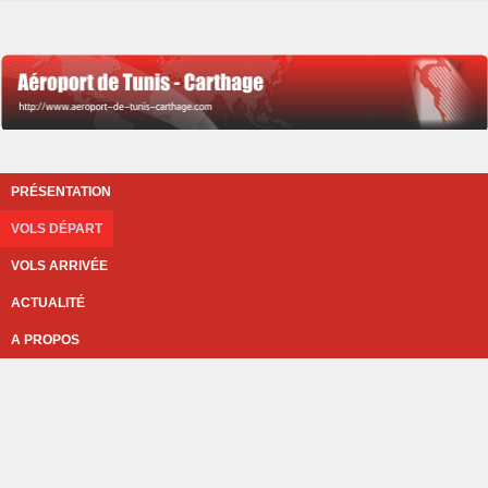
PRÉSENTATION
VOLS DÉPART
VOLS ARRIVÉE
ACTUALITÉ
A PROPOS