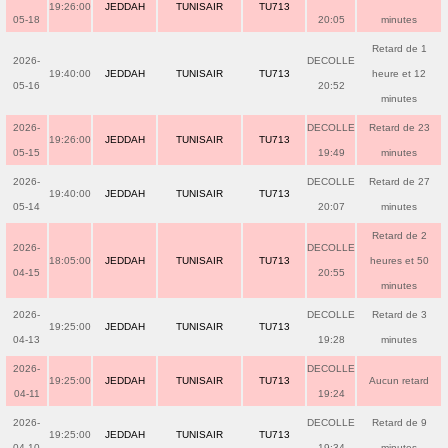
19:26:00
JEDDAH
TUNISAIR
TU713
05-18
20:05
minutes
Retard de 1
2026-
DECOLLE
19:40:00
JEDDAH
TUNISAIR
TU713
heure et 12
05-16
20:52
minutes
2026-
DECOLLE
Retard de 23
19:26:00
JEDDAH
TUNISAIR
TU713
05-15
19:49
minutes
2026-
DECOLLE
Retard de 27
19:40:00
JEDDAH
TUNISAIR
TU713
05-14
20:07
minutes
Retard de 2
2026-
DECOLLE
18:05:00
JEDDAH
TUNISAIR
TU713
heures et 50
04-15
20:55
minutes
2026-
DECOLLE
Retard de 3
19:25:00
JEDDAH
TUNISAIR
TU713
04-13
19:28
minutes
2026-
DECOLLE
19:25:00
JEDDAH
TUNISAIR
TU713
Aucun retard
04-11
19:24
2026-
DECOLLE
Retard de 9
19:25:00
JEDDAH
TUNISAIR
TU713
04-10
19:34
minutes