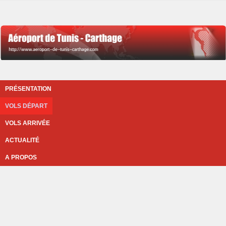
PRÉSENTATION
VOLS DÉPART
VOLS ARRIVÉE
ACTUALITÉ
A PROPOS