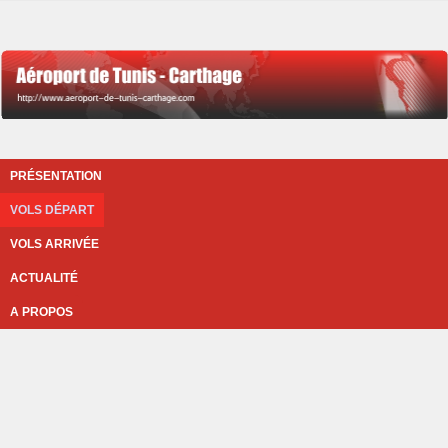
PRÉSENTATION
VOLS DÉPART
VOLS ARRIVÉE
ACTUALITÉ
A PROPOS