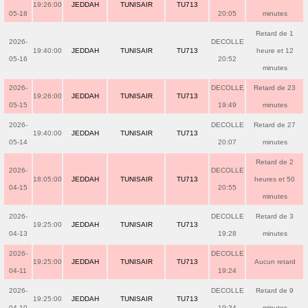
19:26:00
JEDDAH
TUNISAIR
TU713
05-18
20:05
minutes
Retard de 1
2026-
DECOLLE
19:40:00
JEDDAH
TUNISAIR
TU713
heure et 12
05-16
20:52
minutes
2026-
DECOLLE
Retard de 23
19:26:00
JEDDAH
TUNISAIR
TU713
05-15
19:49
minutes
2026-
DECOLLE
Retard de 27
19:40:00
JEDDAH
TUNISAIR
TU713
05-14
20:07
minutes
Retard de 2
2026-
DECOLLE
18:05:00
JEDDAH
TUNISAIR
TU713
heures et 50
04-15
20:55
minutes
2026-
DECOLLE
Retard de 3
19:25:00
JEDDAH
TUNISAIR
TU713
04-13
19:28
minutes
2026-
DECOLLE
19:25:00
JEDDAH
TUNISAIR
TU713
Aucun retard
04-11
19:24
2026-
DECOLLE
Retard de 9
19:25:00
JEDDAH
TUNISAIR
TU713
04-10
19:34
minutes