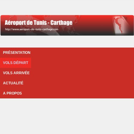
PRÉSENTATION
VOLS DÉPART
VOLS ARRIVÉE
ACTUALITÉ
A PROPOS