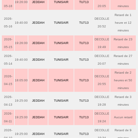
19:26:00
JEDDAH
TUNISAIR
TU713
05-18
20:05
minutes
Retard de 1
2026-
DECOLLE
19:40:00
JEDDAH
TUNISAIR
TU713
heure et 12
05-16
20:52
minutes
2026-
DECOLLE
Retard de 23
19:26:00
JEDDAH
TUNISAIR
TU713
05-15
19:49
minutes
2026-
DECOLLE
Retard de 27
19:40:00
JEDDAH
TUNISAIR
TU713
05-14
20:07
minutes
Retard de 2
2026-
DECOLLE
18:05:00
JEDDAH
TUNISAIR
TU713
heures et 50
04-15
20:55
minutes
2026-
DECOLLE
Retard de 3
19:25:00
JEDDAH
TUNISAIR
TU713
04-13
19:28
minutes
2026-
DECOLLE
19:25:00
JEDDAH
TUNISAIR
TU713
Aucun retard
04-11
19:24
2026-
DECOLLE
Retard de 9
19:25:00
JEDDAH
TUNISAIR
TU713
04-10
19:34
minutes