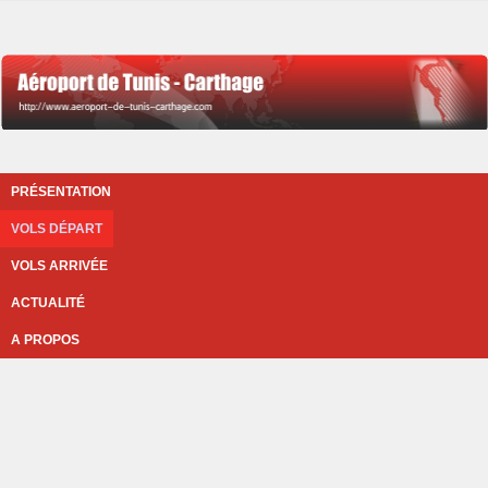
PRÉSENTATION
VOLS DÉPART
VOLS ARRIVÉE
ACTUALITÉ
A PROPOS