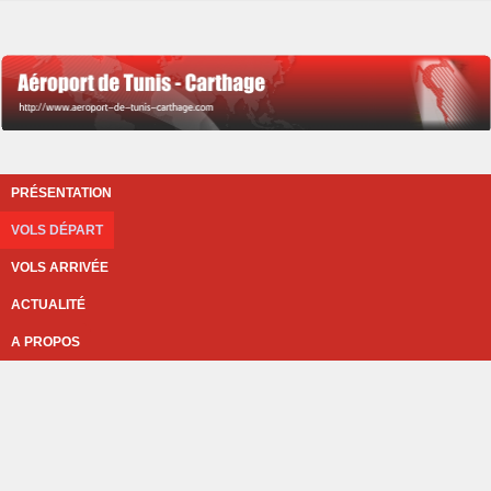
PRÉSENTATION
VOLS DÉPART
VOLS ARRIVÉE
ACTUALITÉ
A PROPOS