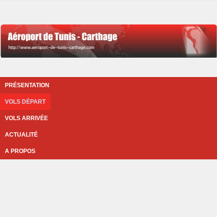
PRÉSENTATION
VOLS DÉPART
VOLS ARRIVÉE
ACTUALITÉ
A PROPOS