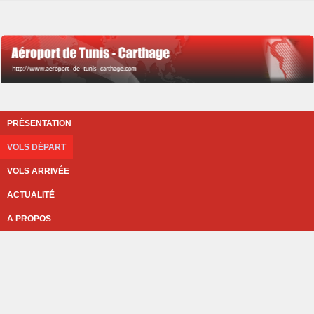
PRÉSENTATION
VOLS DÉPART
VOLS ARRIVÉE
ACTUALITÉ
A PROPOS