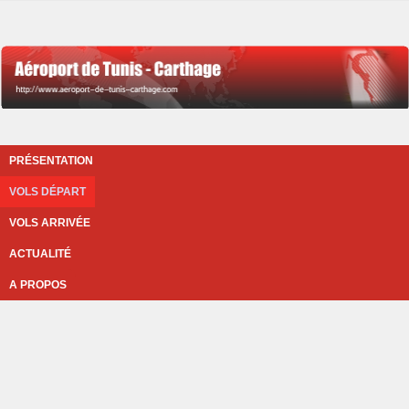
PRÉSENTATION
VOLS DÉPART
VOLS ARRIVÉE
ACTUALITÉ
A PROPOS