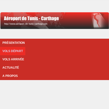
PRÉSENTATION
VOLS DÉPART
VOLS ARRIVÉE
ACTUALITÉ
A PROPOS