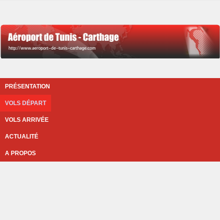
PRÉSENTATION
VOLS DÉPART
VOLS ARRIVÉE
ACTUALITÉ
A PROPOS