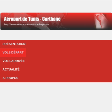
PRÉSENTATION
VOLS DÉPART
VOLS ARRIVÉE
ACTUALITÉ
A PROPOS