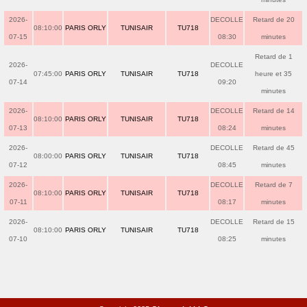
2026-
DECOLLE
Retard de 20
08:10:00
PARIS ORLY
TUNISAIR
TU718
07-15
08:30
minutes
Retard de 1
2026-
DECOLLE
07:45:00
PARIS ORLY
TUNISAIR
TU718
heure et 35
07-14
09:20
minutes
2026-
DECOLLE
Retard de 14
08:10:00
PARIS ORLY
TUNISAIR
TU718
07-13
08:24
minutes
2026-
DECOLLE
Retard de 45
08:00:00
PARIS ORLY
TUNISAIR
TU718
07-12
08:45
minutes
2026-
DECOLLE
Retard de 7
08:10:00
PARIS ORLY
TUNISAIR
TU718
07-11
08:17
minutes
2026-
DECOLLE
Retard de 15
08:10:00
PARIS ORLY
TUNISAIR
TU718
07-10
08:25
minutes