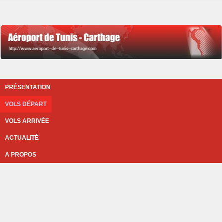
PRÉSENTATION
VOLS DÉPART
VOLS ARRIVÉE
ACTUALITÉ
A PROPOS