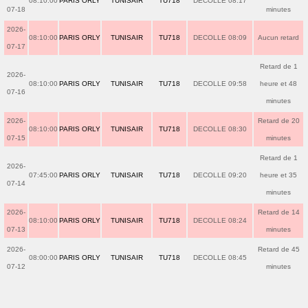
08:10:00
PARIS ORLY
TUNISAIR
TU718
DECOLLE 08:17
07-18
minutes
2026-
08:10:00
PARIS ORLY
TUNISAIR
TU718
DECOLLE 08:09
Aucun retard
07-17
Retard de 1
2026-
08:10:00
PARIS ORLY
TUNISAIR
TU718
DECOLLE 09:58
heure et 48
07-16
minutes
2026-
Retard de 20
08:10:00
PARIS ORLY
TUNISAIR
TU718
DECOLLE 08:30
07-15
minutes
Retard de 1
2026-
07:45:00
PARIS ORLY
TUNISAIR
TU718
DECOLLE 09:20
heure et 35
07-14
minutes
2026-
Retard de 14
08:10:00
PARIS ORLY
TUNISAIR
TU718
DECOLLE 08:24
07-13
minutes
2026-
Retard de 45
08:00:00
PARIS ORLY
TUNISAIR
TU718
DECOLLE 08:45
07-12
minutes