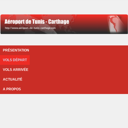
PRÉSENTATION
VOLS DÉPART
VOLS ARRIVÉE
ACTUALITÉ
A PROPOS