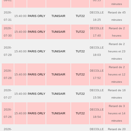
08-01
00:55
minutes
2026-
DECOLLE
Retard de 45
15:40:00
PARIS ORLY
TUNISAIR
TU722
07-31
16:25
minutes
2026-
DECOLLE
Retard de 2
15:40:00
PARIS ORLY
TUNISAIR
TU722
07-30
17:40
heures
Retard de 2
2026-
DECOLLE
15:40:00
PARIS ORLY
TUNISAIR
TU722
heures et 23
07-29
18:03
minutes
Retard de 2
2026-
DECOLLE
15:40:00
PARIS ORLY
TUNISAIR
TU722
heures et 12
07-28
17:52
minutes
2026-
DECOLLE
Retard de 16
15:40:00
PARIS ORLY
TUNISAIR
TU722
07-27
15:56
minutes
Retard de 3
2026-
DECOLLE
15:40:00
PARIS ORLY
TUNISAIR
TU722
heures et 14
07-26
18:54
minutes
2026-
DECOLLE
Retard de 20