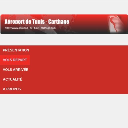
PRÉSENTATION
VOLS DÉPART
VOLS ARRIVÉE
ACTUALITÉ
A PROPOS