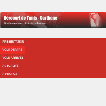
PRÉSENTATION
VOLS DÉPART
VOLS ARRIVÉE
ACTUALITÉ
A PROPOS