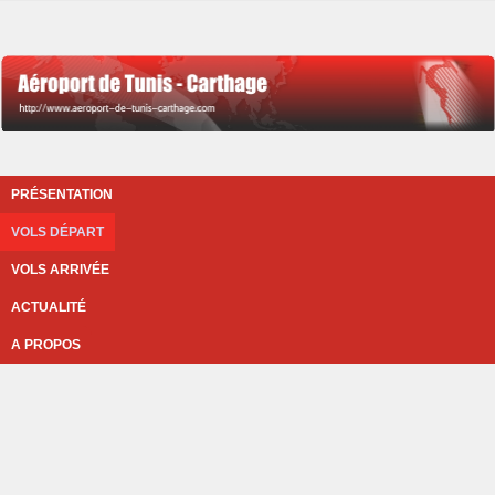
PRÉSENTATION
VOLS DÉPART
VOLS ARRIVÉE
ACTUALITÉ
A PROPOS