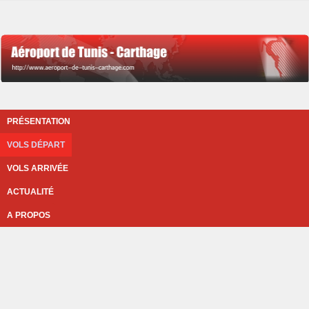
PRÉSENTATION
VOLS DÉPART
VOLS ARRIVÉE
ACTUALITÉ
A PROPOS