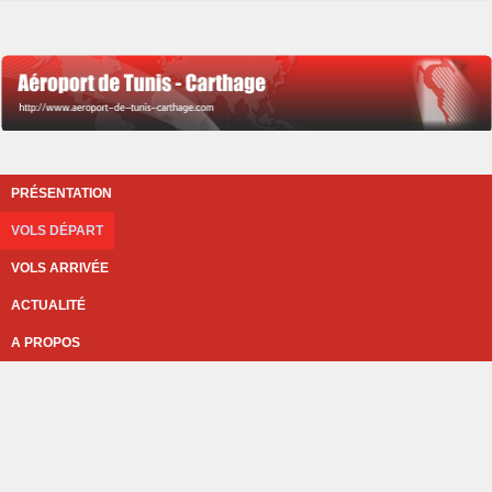
PRÉSENTATION
VOLS DÉPART
VOLS ARRIVÉE
ACTUALITÉ
A PROPOS