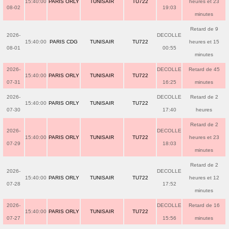
15:40:00
PARIS ORLY
TUNISAIR
TU722
heures et 23
08-02
19:03
minutes
Retard de 9
2026-
DECOLLE
15:40:00
PARIS CDG
TUNISAIR
TU722
heures et 15
08-01
00:55
minutes
2026-
DECOLLE
Retard de 45
15:40:00
PARIS ORLY
TUNISAIR
TU722
07-31
16:25
minutes
2026-
DECOLLE
Retard de 2
15:40:00
PARIS ORLY
TUNISAIR
TU722
07-30
17:40
heures
Retard de 2
2026-
DECOLLE
15:40:00
PARIS ORLY
TUNISAIR
TU722
heures et 23
07-29
18:03
minutes
Retard de 2
2026-
DECOLLE
15:40:00
PARIS ORLY
TUNISAIR
TU722
heures et 12
07-28
17:52
minutes
2026-
DECOLLE
Retard de 16
15:40:00
PARIS ORLY
TUNISAIR
TU722
07-27
15:56
minutes