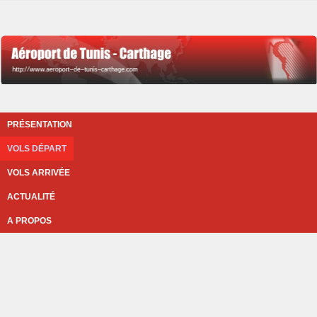
PRÉSENTATION
VOLS DÉPART
VOLS ARRIVÉE
ACTUALITÉ
A PROPOS