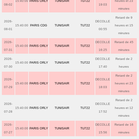
15:40:00
PARIS ORLY
TUNISAIR
TU722
heures et 23
08-02
19:03
minutes
Retard de 9
2026-
DECOLLE
15:40:00
PARIS CDG
TUNISAIR
TU722
heures et 15
08-01
00:55
minutes
2026-
DECOLLE
Retard de 45
15:40:00
PARIS ORLY
TUNISAIR
TU722
07-31
16:25
minutes
2026-
DECOLLE
Retard de 2
15:40:00
PARIS ORLY
TUNISAIR
TU722
07-30
17:40
heures
Retard de 2
2026-
DECOLLE
15:40:00
PARIS ORLY
TUNISAIR
TU722
heures et 23
07-29
18:03
minutes
Retard de 2
2026-
DECOLLE
15:40:00
PARIS ORLY
TUNISAIR
TU722
heures et 12
07-28
17:52
minutes
2026-
DECOLLE
Retard de 16
15:40:00
PARIS ORLY
TUNISAIR
TU722
07-27
15:56
minutes