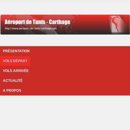
PRÉSENTATION
VOLS DÉPART
VOLS ARRIVÉE
ACTUALITÉ
A PROPOS