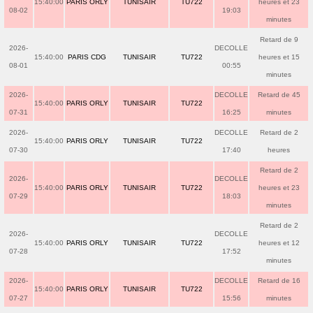
15:40:00
PARIS ORLY
TUNISAIR
TU722
heures et 23
08-02
19:03
minutes
Retard de 9
2026-
DECOLLE
15:40:00
PARIS CDG
TUNISAIR
TU722
heures et 15
08-01
00:55
minutes
2026-
DECOLLE
Retard de 45
15:40:00
PARIS ORLY
TUNISAIR
TU722
07-31
16:25
minutes
2026-
DECOLLE
Retard de 2
15:40:00
PARIS ORLY
TUNISAIR
TU722
07-30
17:40
heures
Retard de 2
2026-
DECOLLE
15:40:00
PARIS ORLY
TUNISAIR
TU722
heures et 23
07-29
18:03
minutes
Retard de 2
2026-
DECOLLE
15:40:00
PARIS ORLY
TUNISAIR
TU722
heures et 12
07-28
17:52
minutes
2026-
DECOLLE
Retard de 16
15:40:00
PARIS ORLY
TUNISAIR
TU722
07-27
15:56
minutes