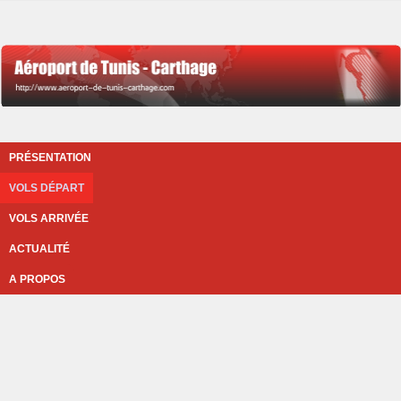
PRÉSENTATION
VOLS DÉPART
VOLS ARRIVÉE
ACTUALITÉ
A PROPOS