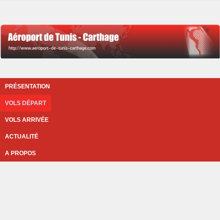
PRÉSENTATION
VOLS DÉPART
VOLS ARRIVÉE
ACTUALITÉ
A PROPOS