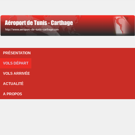
PRÉSENTATION
VOLS DÉPART
VOLS ARRIVÉE
ACTUALITÉ
A PROPOS