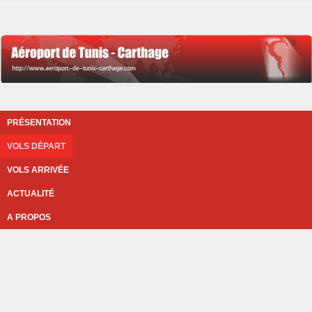
PRÉSENTATION
VOLS DÉPART
VOLS ARRIVÉE
ACTUALITÉ
A PROPOS