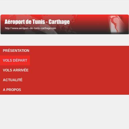
PRÉSENTATION
VOLS DÉPART
VOLS ARRIVÉE
ACTUALITÉ
A PROPOS