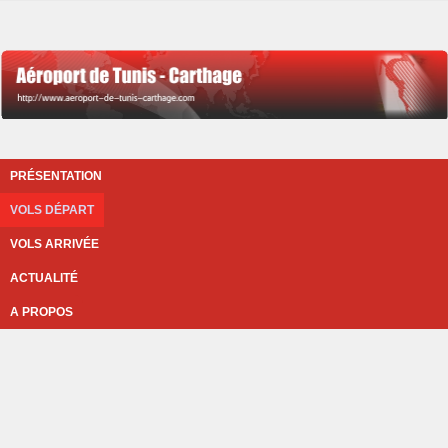
PRÉSENTATION
VOLS DÉPART
VOLS ARRIVÉE
ACTUALITÉ
A PROPOS