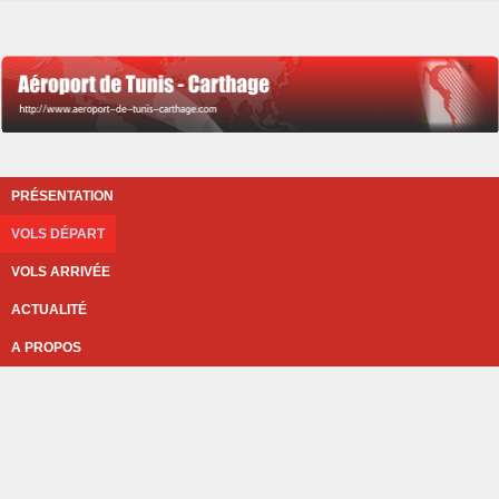
PRÉSENTATION
VOLS DÉPART
VOLS ARRIVÉE
ACTUALITÉ
A PROPOS