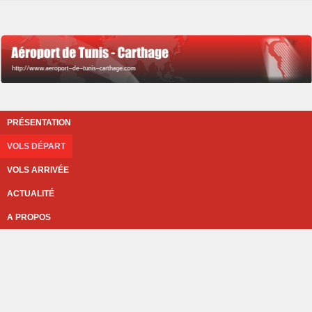
PRÉSENTATION
VOLS DÉPART
VOLS ARRIVÉE
ACTUALITÉ
A PROPOS