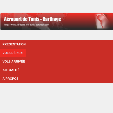
PRÉSENTATION
VOLS DÉPART
VOLS ARRIVÉE
ACTUALITÉ
A PROPOS