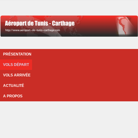
PRÉSENTATION
VOLS DÉPART
VOLS ARRIVÉE
ACTUALITÉ
A PROPOS