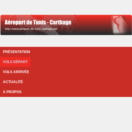
PRÉSENTATION
VOLS DÉPART
VOLS ARRIVÉE
ACTUALITÉ
A PROPOS