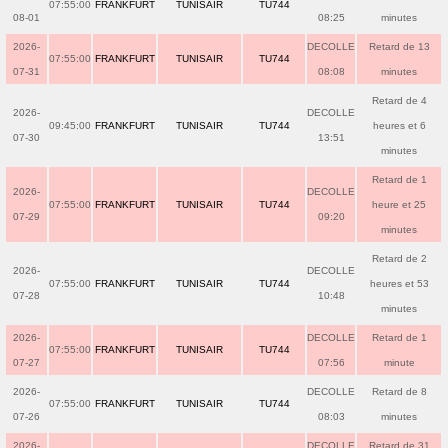
07:55:00
FRANKFURT
TUNISAIR
TU744
08-01
08:25
minutes
2026-
DECOLLE
Retard de 13
07:55:00
FRANKFURT
TUNISAIR
TU744
07-31
08:08
minutes
Retard de 4
2026-
DECOLLE
09:45:00
FRANKFURT
TUNISAIR
TU744
heures et 6
07-30
13:51
minutes
Retard de 1
2026-
DECOLLE
07:55:00
FRANKFURT
TUNISAIR
TU744
heure et 25
07-29
09:20
minutes
Retard de 2
2026-
DECOLLE
07:55:00
FRANKFURT
TUNISAIR
TU744
heures et 53
07-28
10:48
minutes
2026-
DECOLLE
Retard de 1
07:55:00
FRANKFURT
TUNISAIR
TU744
07-27
07:56
minute
2026-
DECOLLE
Retard de 8
07:55:00
FRANKFURT
TUNISAIR
TU744
07-26
08:03
minutes
2026-
DECOLLE
Retard de 31