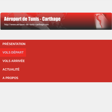
PRÉSENTATION
VOLS DÉPART
VOLS ARRIVÉE
ACTUALITÉ
A PROPOS