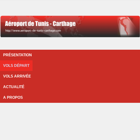
PRÉSENTATION
VOLS DÉPART
VOLS ARRIVÉE
ACTUALITÉ
A PROPOS