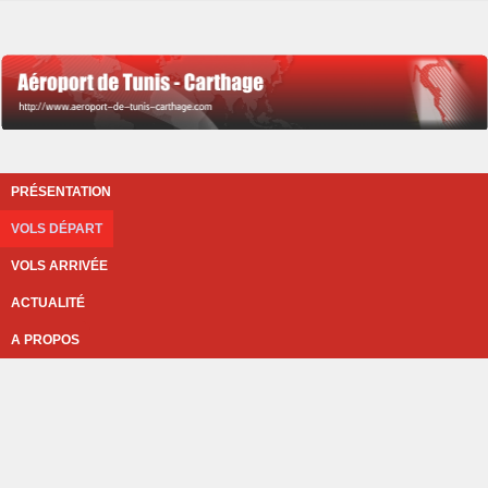
PRÉSENTATION
VOLS DÉPART
VOLS ARRIVÉE
ACTUALITÉ
A PROPOS