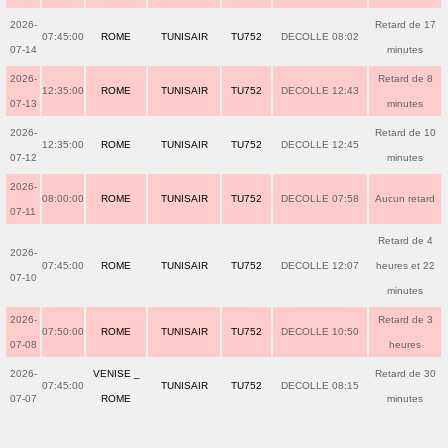
2026-
Retard de 17
07:45:00
ROME
TUNISAIR
TU752
DECOLLE 08:02
07-14
minutes
2026-
Retard de 8
12:35:00
ROME
TUNISAIR
TU752
DECOLLE 12:43
07-13
minutes
2026-
Retard de 10
12:35:00
ROME
TUNISAIR
TU752
DECOLLE 12:45
07-12
minutes
2026-
08:00:00
ROME
TUNISAIR
TU752
DECOLLE 07:58
Aucun retard
07-11
Retard de 4
2026-
07:45:00
ROME
TUNISAIR
TU752
DECOLLE 12:07
heures et 22
07-10
minutes
2026-
Retard de 3
07:50:00
ROME
TUNISAIR
TU752
DECOLLE 10:50
07-08
heures
2026-
VENISE _
Retard de 30
07:45:00
TUNISAIR
TU752
DECOLLE 08:15
07-07
ROME
minutes