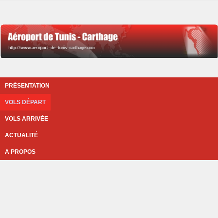
PRÉSENTATION
VOLS DÉPART
VOLS ARRIVÉE
ACTUALITÉ
A PROPOS