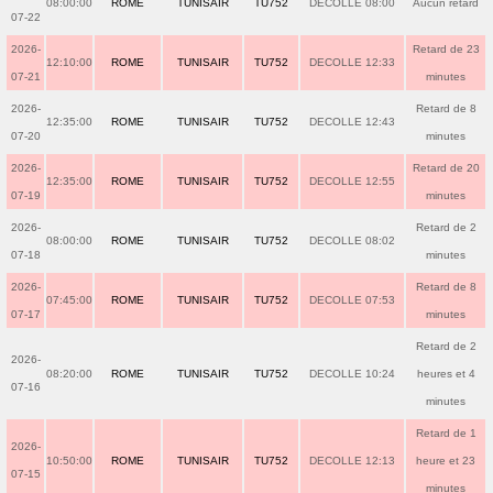
08:00:00
ROME
TUNISAIR
TU752
DECOLLE 08:00
Aucun retard
07-22
2026-
Retard de 23
12:10:00
ROME
TUNISAIR
TU752
DECOLLE 12:33
07-21
minutes
2026-
Retard de 8
12:35:00
ROME
TUNISAIR
TU752
DECOLLE 12:43
07-20
minutes
2026-
Retard de 20
12:35:00
ROME
TUNISAIR
TU752
DECOLLE 12:55
07-19
minutes
2026-
Retard de 2
08:00:00
ROME
TUNISAIR
TU752
DECOLLE 08:02
07-18
minutes
2026-
Retard de 8
07:45:00
ROME
TUNISAIR
TU752
DECOLLE 07:53
07-17
minutes
Retard de 2
2026-
08:20:00
ROME
TUNISAIR
TU752
DECOLLE 10:24
heures et 4
07-16
minutes
Retard de 1
2026-
10:50:00
ROME
TUNISAIR
TU752
DECOLLE 12:13
heure et 23
07-15
minutes