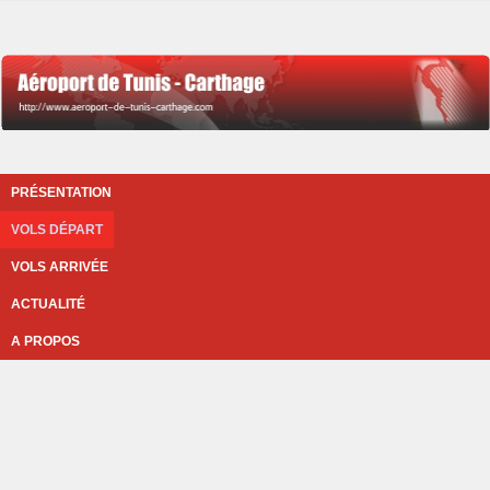
PRÉSENTATION
VOLS DÉPART
VOLS ARRIVÉE
ACTUALITÉ
A PROPOS