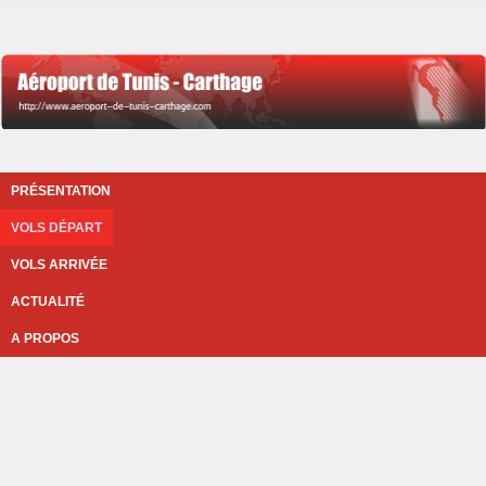
PRÉSENTATION
VOLS DÉPART
VOLS ARRIVÉE
ACTUALITÉ
A PROPOS